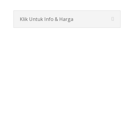
Klik Untuk Info & Harga
Pintu Baja FORTRESS
Pesan Disini